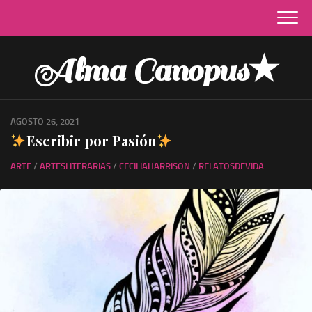
Skip
to
content
Alma Canopus★
AGOSTO 26, 2021
Escribir por Pasión
ARTE
/
ARTESLITERARIAS
/
CECILIAHARRISON
/
RELATOSDEVIDA