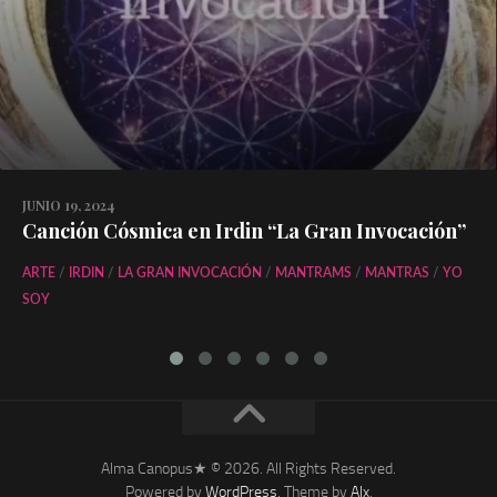
JUNIO 19, 2024
Canción Cósmica en Irdin “La Gran Invocación”
ARTE
/
IRDIN
/
LA GRAN INVOCACIÓN
/
MANTRAMS
/
MANTRAS
/
YO
SOY
Alma Canopus★ © 2026. All Rights Reserved.
Powered by
WordPress
. Theme by
Alx
.