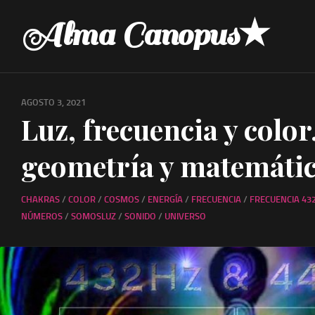
Skip
Alma Canopus★
to
content
AGOSTO 3, 2021
Luz, frecuencia y color
geometría y matemáti
CHAKRAS
/
COLOR
/
COSMOS
/
ENERGÍA
/
FRECUENCIA
/
FRECUENCIA 43
NÚMEROS
/
SOMOSLUZ
/
SONIDO
/
UNIVERSO