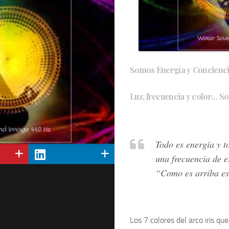
los
Peque
Somos Energía y Concienci
Luz, frecuencia y color… S
Todo es energía y 
una frecuencia de 
“Como es arriba es
Los
7 colores del arco iris
que 