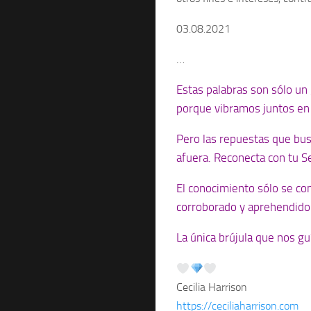
03.08.2021
…
Estas palabras son sólo un 
porque vibramos juntos en e
Pero las repuestas que busc
afuera.
Reconecta con tu Se
El conocimiento sólo se con
corroborado y aprehendido 
La única brújula que nos g
Cecilia Harrison
https://ceciliaharrison.com