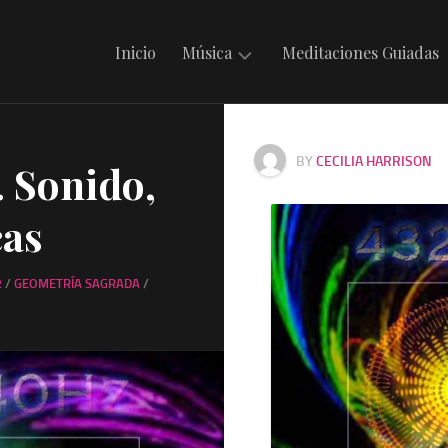
Inicio
Música
Meditaciones Guiadas
Mantras
en
BY
CECILIA HARRISON
. Sonido,
Irdin
Música
cas
Celta
Música
2
/
GEOMETRÍA SAGRADA
/
Folklórica
Argentina
Música
Internacional
Musicando
con