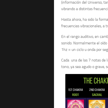
(información del Universo, tam
vibrando a distintas frecuenci
Hasta ahora, ha sido la form
frecuencias vibracionales, a 
En el rango auditivo, en camb
sonido
. Normalmente el oído
=
1hz
un ciclo u onda por se
Cada una de las
7 notas de 
tono, ya sea agudo o grave, s