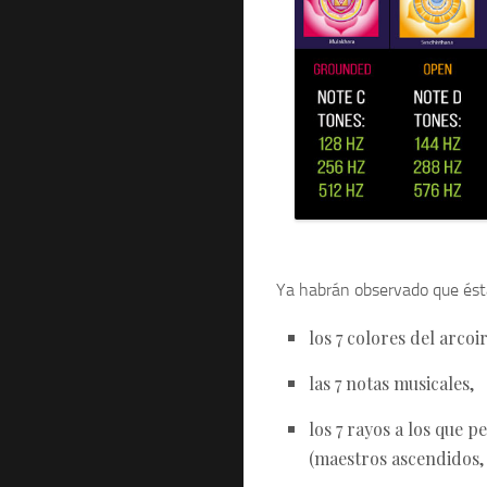
Ya habrán observado que ésta
los 7 colores del arcoir
las 7 notas musicales,
los 7 rayos a los que p
(maestros ascendidos, 