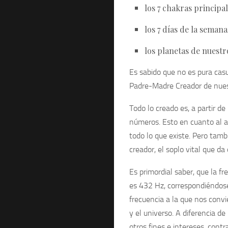
los 7 chakras principa
los 7 días de la semana
los planetas de nuestro
Es sabido que no es pura cas
Padre-Madre Creador de nuest
Todo lo creado es, a partir d
números
. Esto en cuanto al a
todo lo que existe. Pero tamb
creador
, el soplo vital que da
Es primordial saber, que
la fr
es 432 Hz
, correspondiéndos
frecuencia a la que nos conv
y el universo. A diferencia de
otros fines e intereses, contr