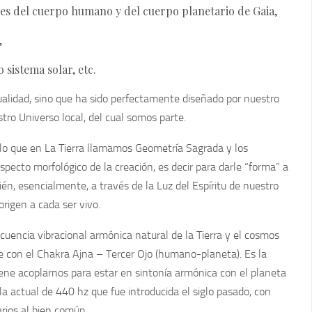
les del cuerpo humano y del cuerpo planetario de Gaia,
,
 sistema solar, etc.
ualidad, sino que ha sido perfectamente diseñado por nuestro
ro Universo local, del cual somos parte.
e lo que en La Tierra llamamos
Geometría Sagrada y los
specto morfológico de la creación, es decir para darle “forma” a
ién, esencialmente, a través de la
Luz del Espíritu de nuestro
 origen a cada ser vivo.
ecuencia vibracional armónica natural de la Tierra y el cosmos
e con el Chakra Ajna – Tercer Ojo (humano-planeta). Es la
iene acoplarnos para estar en sintonía armónica con el planeta
 la actual de 440 hz que fue introducida el siglo pasado, con
arios al bien común.