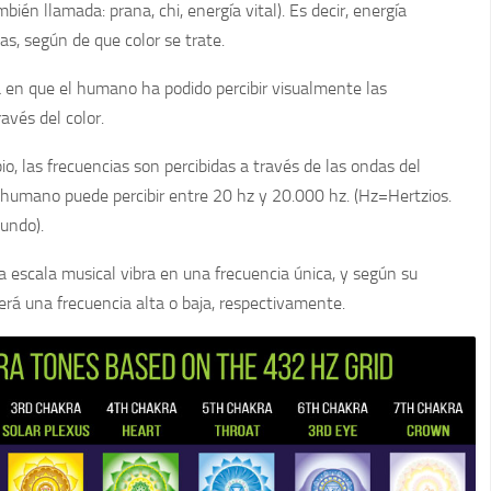
bién llamada: prana, chi, energía vital). Es decir, energía
as, según de que color se trate.
a en que el humano ha podido percibir visualmente las
través del
color.
io, las frecuencias son percibidas a través de las ondas del
 humano puede percibir entre 20 hz y 20.000 hz. (Hz=Hertzios.
gundo).
la escala musical
vibra en una frecuencia única, y según su
erá una frecuencia alta o baja, respectivamente.