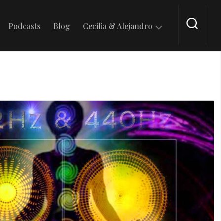
Podcasts
Blog
Cecilia & Alejandro
En
Tik
Tok
En
Intagram