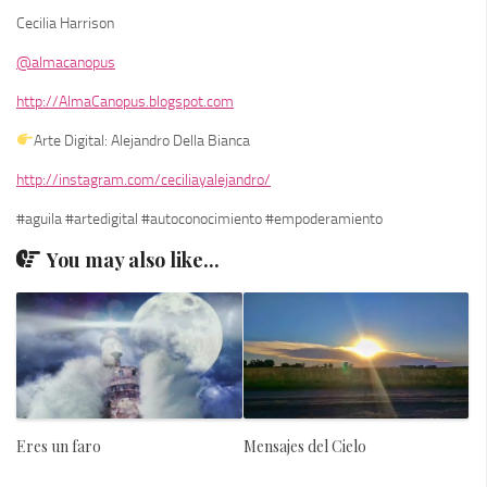
Cecilia Harrison
@almacanopus
http://AlmaCanopus.blogspot.com
Arte Digital: Alejandro Della Bianca
http://instagram.com/ceciliayalejandro/
#aguila #artedigital #autoconocimiento #empoderamiento
You may also like...
Eres un faro
Mensajes del Cielo