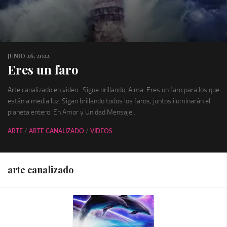
JUNIO 26, 2022
Eres un faro
Arte canalizado en video Sigue brillando, Alma. Eres un faro para los que
están a media luz. Sigan brillando todos los faros, juntos iluminarán el
planeta entero. En Amor y Unidad Mensaje...
ARTE
/
ARTE CANALIZADO
/
VIDEOS
arte canalizado