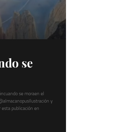
los
Peque
ndo se
ióncuando se moraen el
 @almacanopusIlustración y
 esta publicación en