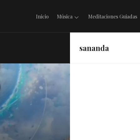
Inicio
Música
Meditaciones Guiadas
Mantras
sananda
en
Irdin
Música
Celta
Música
Folklórica
Argentina
Música
Internacional
Musicando
con