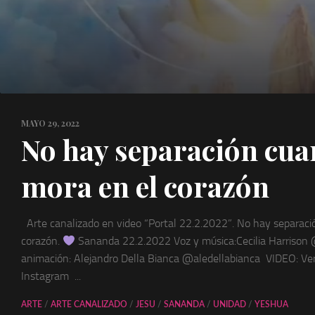
MAYO 29, 2022
No hay separación cua
mora en el corazón
Arte canalizado en video “Portal 22.2.2022”. No hay separac
corazón.
Sananda 22.2.2022 Voz y música:Cecilia Harrison
animación: Alejandro Della Bianca @aledellabianca VIDEO: Ver
Instagram ...
ARTE
/
ARTE CANALIZADO
/
JESU
/
SANANDA
/
UNIDAD
/
YESHUA