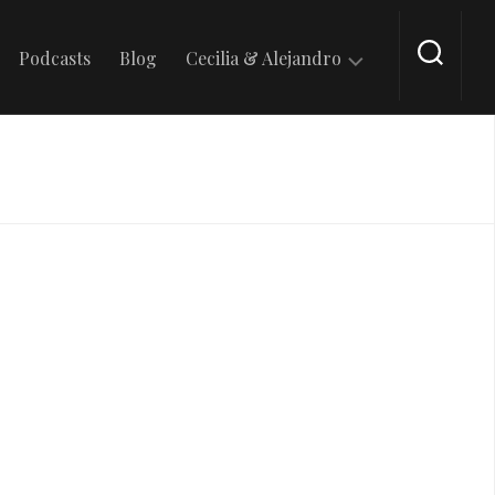
Podcasts
Blog
Cecilia & Alejandro
En
Tik
Tok
En
Intagram