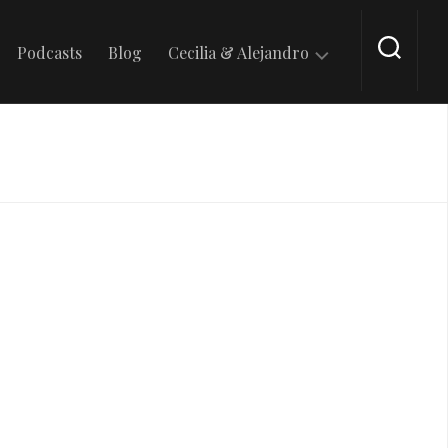
Podcasts
Blog
Cecilia & Alejandro
En
Tik
Tok
En
Intagram