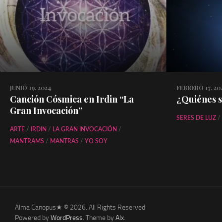
JUNIO 19, 2024
FEBRERO 17, 20
Canción Cósmica en Irdin “La
¿Quiénes s
Gran Invocación”
SERES DE LUZ
/
ARTE
/
IRDIN
/
LA GRAN INVOCACIÓN
/
MANTRAMS
/
MANTRAS
/
YO SOY
Alma Canopus★ © 2026. All Rights Reserved.
Powered by
WordPress
. Theme by
Alx
.