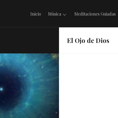
Inicio
Música
Meditaciones Guiadas
Mantras
El Ojo de Dios
en
Irdin
Música
Celta
Música
Folklórica
Argentina
Música
Internacional
Musicando
con