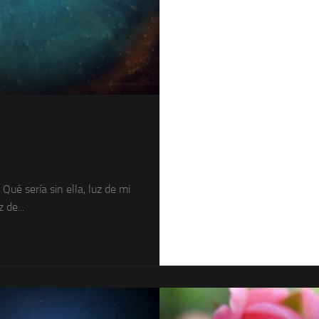
los
Peque
Qué sería sin ella, luz de mi
 de...