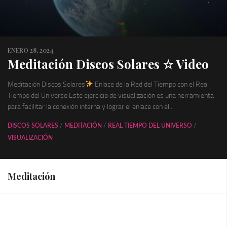
ENERO 28, 2024
Meditación Discos Solares ☆ Video
Meditación Discos Solares
Enlace de la Red del Tiempo con el Real
Tiempo del Universo Este ejercicio de visualización es una herramienta
para facilitar la conexión interna y lograr el enlace con el...
DISCOS SOLARES
/
MEDITACIÓN
/
REAL TIEMPO DEL UNIVERSO
/
VISUALIZACIÓN
Meditación