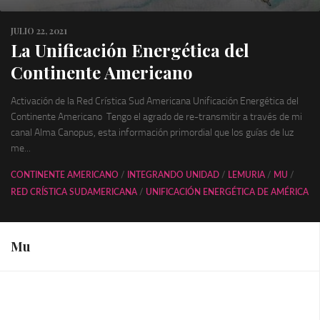
JULIO 22, 2021
La Unificación Energética del
Continente Americano
Activación de la Red Crística Sud Americana Unificación Energética del
Continente Americano Tengo el agrado de re-transmitir a través de mi
canal Alma Canopus, esta información primordial que los guías de luz
me...
CONTINENTE AMERICANO
/
INTEGRANDO UNIDAD
/
LEMURIA
/
MU
/
RED CRÍSTICA SUDAMERICANA
/
UNIFICACIÓN ENERGÉTICA DE AMÉRICA
Mu