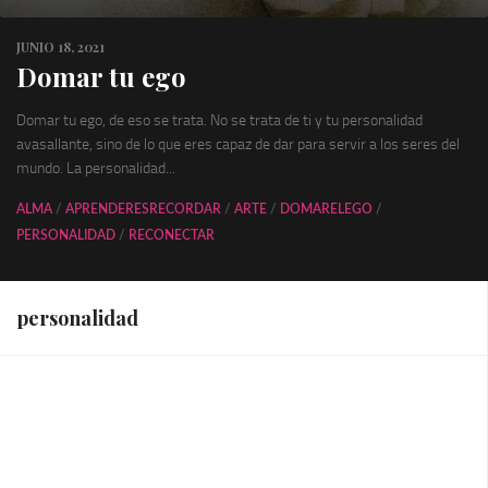
JUNIO 18, 2021
Domar tu ego
Domar tu ego, de eso se trata. No se trata de ti y tu personalidad
avasallante, sino de lo que eres capaz de dar para servir a los seres del
mundo. La personalidad...
ALMA
/
APRENDERESRECORDAR
/
ARTE
/
DOMARELEGO
/
PERSONALIDAD
/
RECONECTAR
personalidad