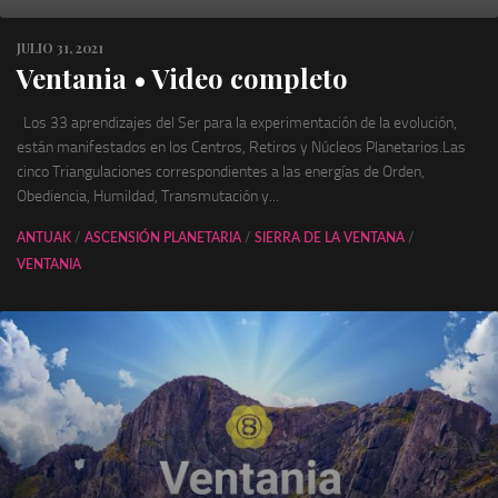
JULIO 31, 2021
Ventania • Video completo
Los 33 aprendizajes del Ser para la experimentación de la evolución,
están manifestados en los Centros, Retiros y Núcleos Planetarios.Las
cinco Triangulaciones correspondientes a las energías de Orden,
Obediencia, Humildad, Transmutación y...
ANTUAK
/
ASCENSIÓN PLANETARIA
/
SIERRA DE LA VENTANA
/
VENTANIA