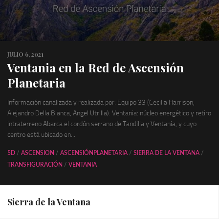
JULIO 6, 2021
Ventania en la Red de Ascensión
Planetaria
Información canalizada y realizada por: Equipo 33 (Cecilia Harrison,
Alejandro Della Bianca, Angel Utrilla). Ventania: núcleo energético y retiro
intraterreno Abarca el cordón serrano de Tandilia y Ventania, y cuyo
centro está ubicado en...
5D
/
ASCENSION
/
ASCENSIÓNPLANETARIA
/
SIERRA DE LA VENTANA
/
TRANSFIGURACIÓN
/
VENTANIA
Sierra de la Ventana