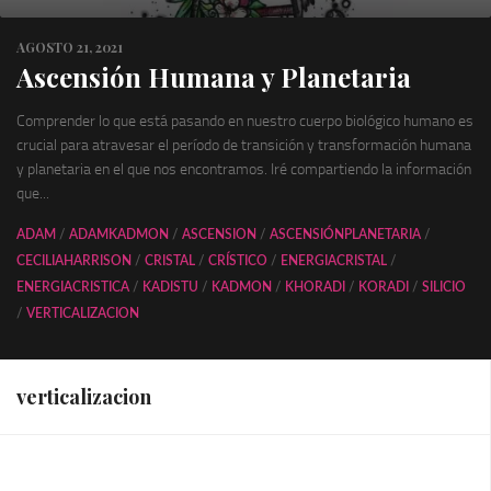
AGOSTO 21, 2021
Ascensión Humana y Planetaria
Comprender lo que está pasando en nuestro cuerpo biológico humano es
crucial para atravesar el período de transición y transformación humana
y planetaria en el que nos encontramos. Iré compartiendo la información
que...
ADAM
/
ADAMKADMON
/
ASCENSION
/
ASCENSIÓNPLANETARIA
/
CECILIAHARRISON
/
CRISTAL
/
CRÍSTICO
/
ENERGIACRISTAL
/
ENERGIACRISTICA
/
KADISTU
/
KADMON
/
KHORADI
/
KORADI
/
SILICIO
/
VERTICALIZACION
verticalizacion