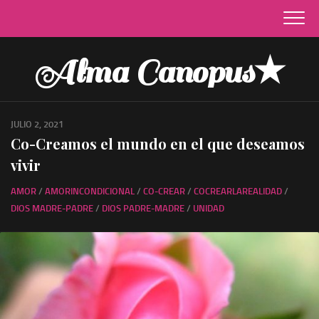
Skip
to
content
Alma Canopus★
JULIO 2, 2021
Co-Creamos el mundo en el que deseamos
vivir
AMOR
/
AMORINCONDICIONAL
/
CO-CREAR
/
COCREARLAREALIDAD
/
DIOS MADRE-PADRE
/
DIOS PADRE-MADRE
/
UNIDAD