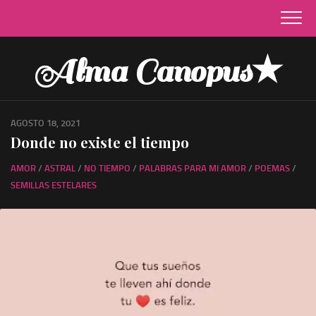
Skip
to
content
Alma Canopus★
AGOSTO 18, 2021
Donde no existe el tiempo
AMOR
/
ASTRAL
/
NO TIEMPO
/
PALABRAS PARA MI AMOR
/
POEMAS
/
SEMILLAS ESTELARES