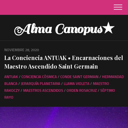
Skip
to
content
Alma Canopus★
NOVIEMBRE 28, 2020
La Conciencia ANTUAK • Encarnaciones del
Maestro Ascendido Saint Germain
ANTUAK
/
CONCIENCIA CÓSMICA
/
CONDE SAINT GERMAIN
/
HERMANDAD
BLANCA
/
JERARQUÍA PLANETARIA
/
LLAMA VIOLETA
/
MAESTRO
RAKOCZY
/
MAESTROS ASCENDIDOS
/
ORDEN ROSACRUZ
/
SÉPTIMO
RAYO