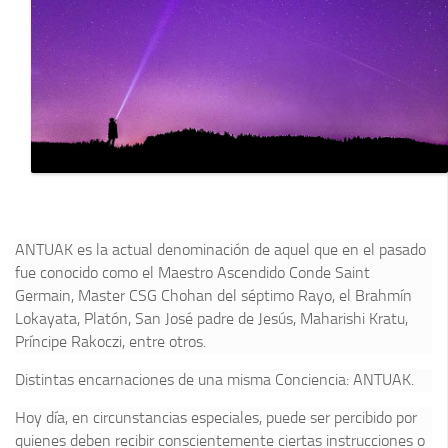
ANTUAK
es la actual denominación de aquel que en el pasado
fue conocido como el
Maestro Ascendido Conde Saint
Germain
, Master CSG Chohan del séptimo Rayo, el Brahmín
Lokayata, Platón, San José padre de Jesús, Maharishi Kratu,
Príncipe Rakoczi, entre otros.
Distintas encarnaciones de una misma Conciencia: ANTUAK.
Hoy día, en circunstancias especiales, puede ser percibido por
quienes deben recibir conscientemente ciertas instrucciones o