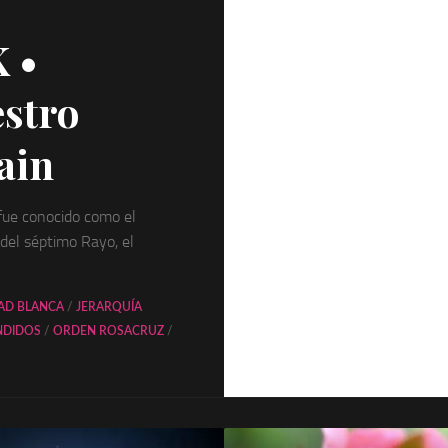
 •
estro
ain
fue conocido como el
el séptimo Rayo, el
D BLANCA
/
JERARQUÍA
NDIDOS
/
ORDEN ROSACRUZ
/