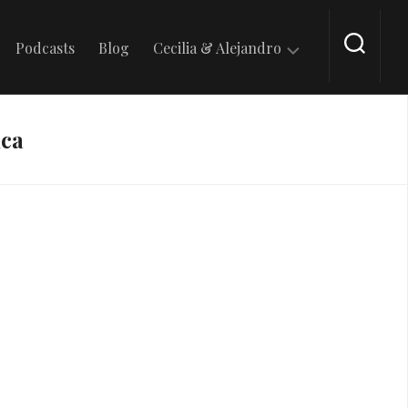
Podcasts
Blog
Cecilia & Alejandro
En
ca
Tik
Tok
En
Intagram