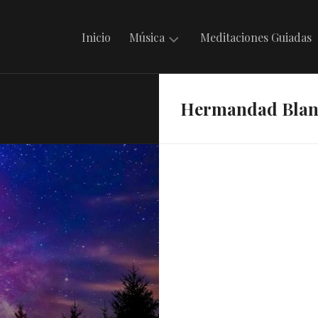
Inicio
Música
Meditaciones Guiadas
Mantras
Hermandad Blan
en
Irdin
Música
Celta
Música
Folklórica
Argentina
Música
Internacional
Musicando
con