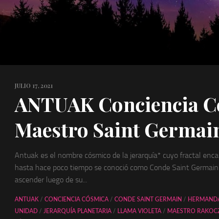
JULIO 17, 2021
ANTUAK Conciencia C
Maestro Saint Germai
Antuak es el nombre cósmico de la jerarquía* cuyo fractal enca
hasta hace poco tiempo se conoció como Conde Saint Germain.
ascender luego de su...
ANTUAK
/
CONCIENCIA CÓSMICA
/
CONDE SAINT GERMAIN
/
HERMANDA
UNIDAD
/
JERARQUÍA PLANETARIA
/
LLAMA VIOLETA
/
MAESTRO RAKOC