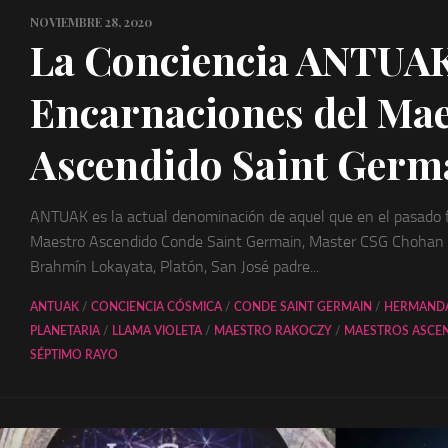
NOVIEMBRE 28, 2020
La Conciencia ANTUAK
Encarnaciones del Ma
Ascendido Saint Germ
ANTUAK es la actual denominación de aquel que en el pasado 
Maestro Ascendido Conde Saint Germain, Master CSG Chohan d
Brahmín Lokayata, Platón, San José padre...
ANTUAK
/
CONCIENCIA CÓSMICA
/
CONDE SAINT GERMAIN
/
HERMANDA
PLANETARIA
/
LLAMA VIOLETA
/
MAESTRO RAKOCZY
/
MAESTROS ASCE
SÉPTIMO RAYO