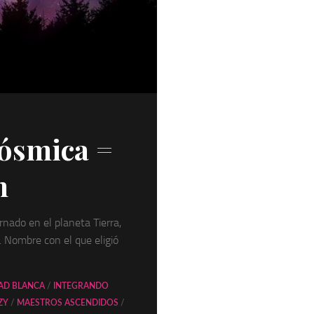
los
Peque
ósmica =
n
rnado en el planeta Tierra,
 Nombre con el que eligió
D BLANCA
/
INTEGRANDO
ZY
/
MAESTROS ASCENDIDOS
/