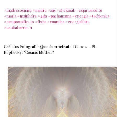
#madrecosmica
#madre
#isis
#shekinah
#espiritusanto
#maria
#mainhdra
#gaia
#pachamama
#energia
#tachionica
#campounificado
#fisica
#cuantica
#energialibre
#ceciliaharrison
Créditos Fotografía: Quantum Activated Canvas – PL 
Kophecky,
 “Cosmic Mother”.   