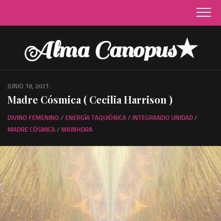
Skip
to
content
Alma Canopus★
JUNIO 18, 2021
Madre Cósmica ( Cecilia Harrison )
DIVINO FEMENINO
/
ENERGÍA TAQUIÓNICA
/
INTEGRANDO UNIDAD
/
MADRE CÓSMICA
/
MAINHDRA