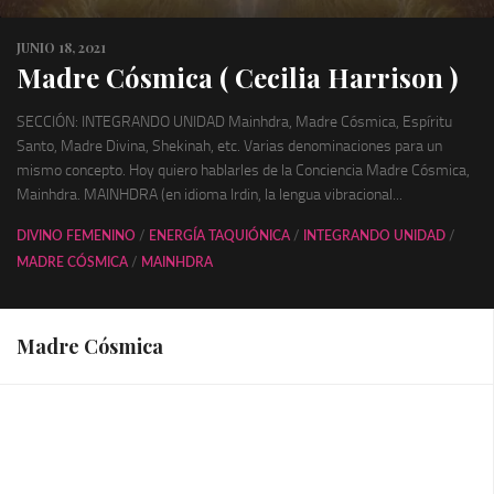
JUNIO 18, 2021
Madre Cósmica ( Cecilia Harrison )
SECCIÓN: INTEGRANDO UNIDAD Mainhdra, Madre Cósmica, Espíritu
Santo, Madre Divina, Shekinah, etc. Varias denominaciones para un
mismo concepto. Hoy quiero hablarles de la Conciencia Madre Cósmica,
Mainhdra. MAINHDRA (en idioma Irdin, la lengua vibracional...
DIVINO FEMENINO
/
ENERGÍA TAQUIÓNICA
/
INTEGRANDO UNIDAD
/
MADRE CÓSMICA
/
MAINHDRA
Madre Cósmica