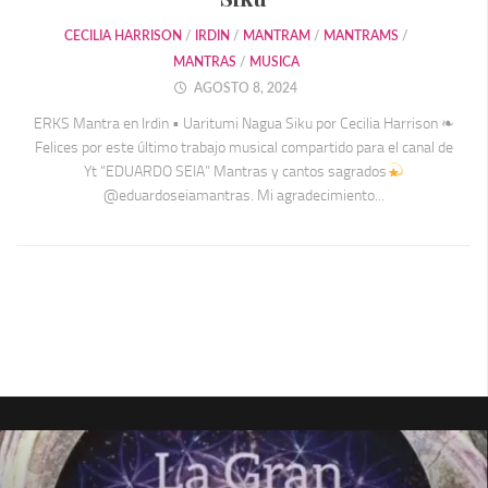
CECILIA HARRISON
/
IRDIN
/
MANTRAM
/
MANTRAMS
/
MANTRAS
/
MUSICA
AGOSTO 8, 2024
ERKS Mantra en Irdin • Uaritumi Nagua Siku por Cecilia Harrison ❧
Felices por este último trabajo musical compartido para el canal de
Yt “EDUARDO SEIA” Mantras y cantos sagrados
@eduardoseiamantras. Mi agradecimiento...