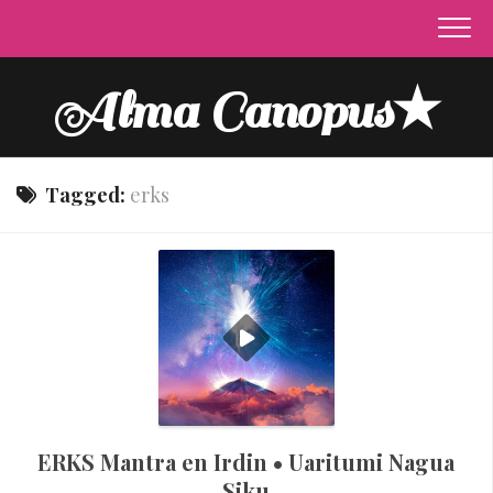
Skip
to
content
Alma Canopus★
Tagged:
erks
ERKS Mantra en Irdin • Uaritumi Nagua
Siku