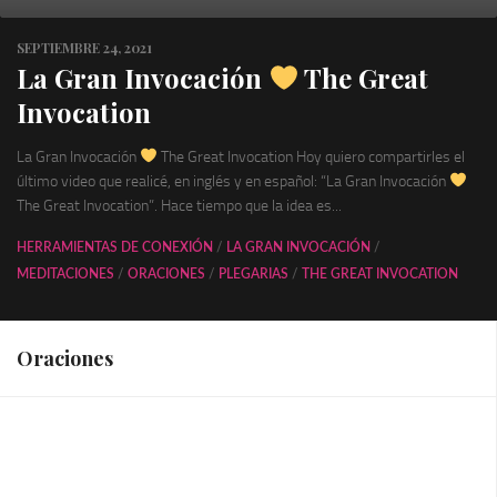
SEPTIEMBRE 24, 2021
La Gran Invocación
The Great
Invocation
La Gran Invocación
The Great Invocation Hoy quiero compartirles el
último video que realicé, en inglés y en español: “La Gran Invocación
The Great Invocation”. Hace tiempo que la idea es...
HERRAMIENTAS DE CONEXIÓN
/
LA GRAN INVOCACIÓN
/
MEDITACIONES
/
ORACIONES
/
PLEGARIAS
/
THE GREAT INVOCATION
Oraciones