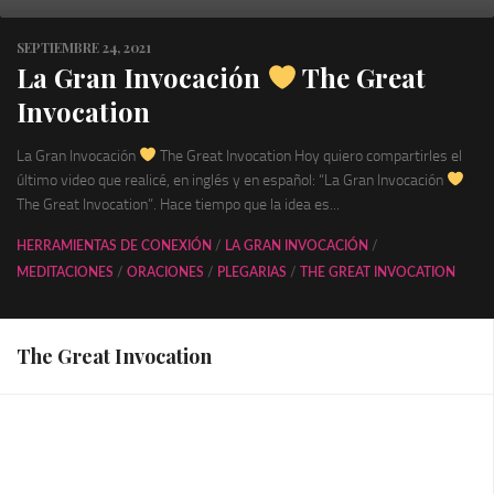
SEPTIEMBRE 24, 2021
La Gran Invocación
The Great
Invocation
La Gran Invocación
The Great Invocation Hoy quiero compartirles el
último video que realicé, en inglés y en español: “La Gran Invocación
The Great Invocation”. Hace tiempo que la idea es...
HERRAMIENTAS DE CONEXIÓN
/
LA GRAN INVOCACIÓN
/
MEDITACIONES
/
ORACIONES
/
PLEGARIAS
/
THE GREAT INVOCATION
The Great Invocation