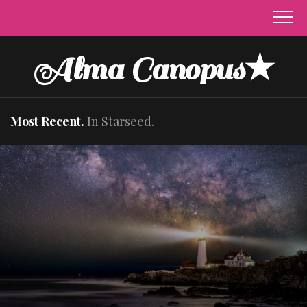
Skip
to
content
Alma Canopus★
Most Recent.
In Starseed.