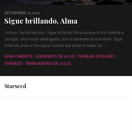
SEPTIEMBRE 25, 2021
Sigue brillando, Alma
Autora: Cecilia Harrison Sigue brillando, Alma aunque tu luz moleste a
los egos, ellos están aletargados, aún no aprendieron a amarse. Sigue
brillando, eres un faro para muchos que están a media luz. ...
ALMA CANOPUS
/
GUERREROS DE LA LUZ
/
SEMILLAS ESTELARES
/
STARSEED
/
TRABAJADORES DE LA LUZ
Starseed