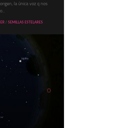
 origen, la única voz q nos
...
SER
/
SEMILLAS ESTELARES