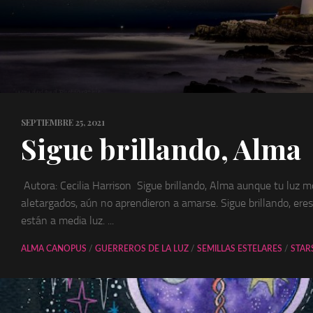
SEPTIEMBRE 25, 2021
Sigue brillando, Alma
Autora: Cecilia Harrison Sigue brillando, Alma aunque tu luz mo
aletargados, aún no aprendieron a amarse. Sigue brillando, ere
están a media luz. ...
ALMA CANOPUS
/
GUERREROS DE LA LUZ
/
SEMILLAS ESTELARES
/
STAR