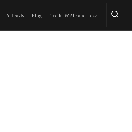
Podcasts
Blog
Cecilia & Alejandro
En
Tik
Tok
En
Intagram