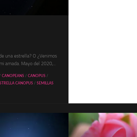
de una estrella? O ¿Venimos
 mi amada. Mayo del 2020,...
/
CANOPEANS
/
CANOPUS
/
STRELLA CANOPUS
/
SEMILLAS