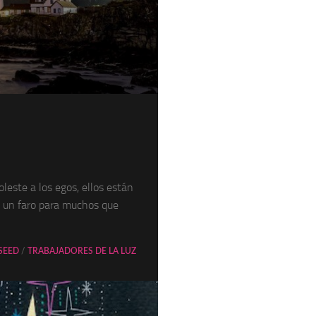
los
Peque
leste a los egos, ellos están
s un faro para muchos que
SEED
/
TRABAJADORES DE LA LUZ