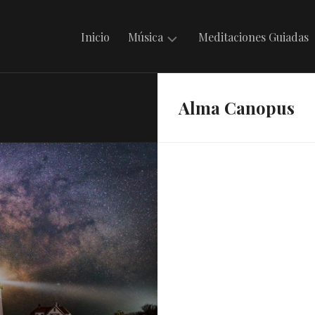
Inicio
Música
Meditaciones Guiadas
Mantras
Alma Canopus
en
Irdin
Música
Celta
Música
Folklórica
Argentina
Música
Internacional
Musicando
con