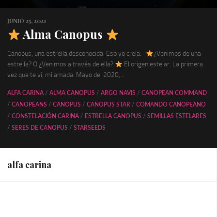
JUNIO 25, 2021
Alma Canopus
Canopus, una estrella desconocida. Eso yo creía.
¿Venimos de una
estrella? O ¿Venimos a través de ella?
El origen estelar. La primera
vez que te vi, mi amada. Mayo del 2020,...
ALFA CARINA
/
ALMA CANOPUS
/
ARGO NAVIS
/
CANOPEAN COMMAND
/
CANOPEANS
/
CANOPUS
/
CANOPUS STAR
/
COMANDO CANOPEANO
/
CONSTELACIÓN CARINA
/
ESTRELLA CANOPUS
/
SEMILLAS ESTELARES
/
SERES DE CANOPUS
/
STARSEEDS
alfa carina