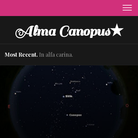
Skip
to
content
Alma Canopus★
Most Recent.
In alfa carina.