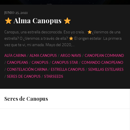
JUNIO 25, 2021
Alma Canopus
Canopus, una estrella desconocida. Eso yo creía.
¿Venimos de una
estrella? O ¿Venimos a través de ella?
El origen estelar. La primera
vez que te vi, mi amada. Mayo del 2020,...
ALFA CARINA
/
ALMA CANOPUS
/
ARGO NAVIS
/
CANOPEAN COMMAND
/
CANOPEANS
/
CANOPUS
/
CANOPUS STAR
/
COMANDO CANOPEANO
/
CONSTELACIÓN CARINA
/
ESTRELLA CANOPUS
/
SEMILLAS ESTELARES
/
SERES DE CANOPUS
/
STARSEEDS
Seres de Canopus