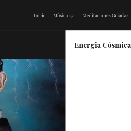
Inicio
Música
Meditaciones Guiadas
Mantras
Energia Cósmica
en
Irdin
Música
Celta
Música
Folklórica
Argentina
Música
Internacional
Musicando
con