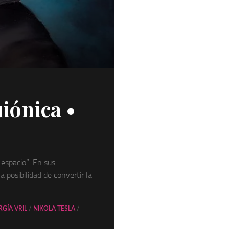
los
Peque
uiónica •
 espacio”. En sus
 posibilidad de convertir la
RGÍA VRIL
/
NIKOLA TESLA
/