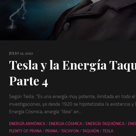
JULIO 12, 2021
Tesla y la Energía Taq
Parte 4
Según Tesla: “Es una energía muy potente, ilimitada en todo el
investigaciones, ya desde 1920 se hipotetizaba la existencia y la
Energía Cósmica, energía “libre” en...
ENERGÍA ARMÓNICA
/
ENERGIA CÓSMICA
/
ENERGÍA TAQUIÓNICA
/
ENE
PLENTY OF PRANA
/
PRANA
/
TACHYON
/
TAQUIÓN
/
TESLA