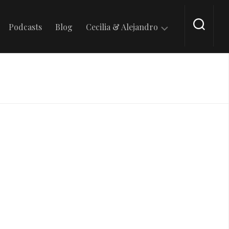
Podcasts
Blog
Cecilia & Alejandro
En
Tik
Tok
En
Intagram