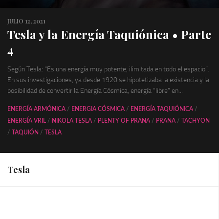
JULIO 12, 2021
Tesla y la Energía Taquiónica • Parte
4
Según Tesla: “Es una energía muy potente, ilimitada en todo el espacio”.
En sus investigaciones, ya desde 1920 se hipotetizaba la existencia y la
posibilidad de convertir la Energía Cósmica, energía “libre” en...
ENERGÍA ARMÓNICA
/
ENERGIA CÓSMICA
/
ENERGÍA TAQUIÓNICA
/
ENERGÍA VRIL
/
NIKOLA TESLA
/
PLENTY OF PRANA
/
PRANA
/
TACHYON
/
TAQUIÓN
/
TESLA
Tesla