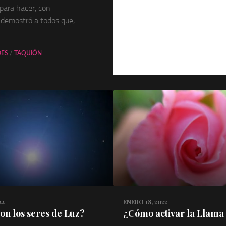
 para hacer, con
o demostró a todos que,
DES
/
TAQUIÓN
22
ENERO 18, 2022
on los seres de Luz?
¿Cómo activar la Llama