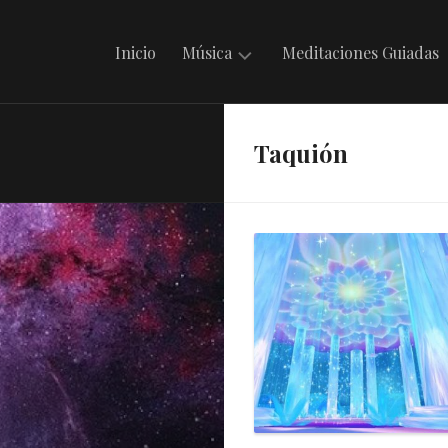
Inicio
Música
Meditaciones Guiadas
Mantras
Taquión
en
Irdin
Música
Celta
Música
Folklórica
Argentina
Música
Internacional
Musicando
con