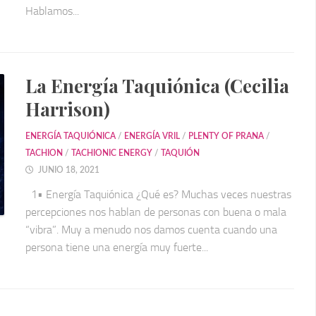
Hablamos...
La Energía Taquiónica (Cecilia
Harrison)
ENERGÍA TAQUIÓNICA
/
ENERGÍA VRIL
/
PLENTY OF PRANA
/
TACHION
/
TACHIONIC ENERGY
/
TAQUIÓN
JUNIO 18, 2021
1• Energía Taquiónica ¿Qué es? Muchas veces nuestras
percepciones nos hablan de personas con buena o mala
“vibra”. Muy a menudo nos damos cuenta cuando una
persona tiene una energía muy fuerte...