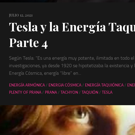
JULIO 12, 2021
Tesla y la Energía Taq
Parte 4
Según Tesla: “Es una energía muy potente, ilimitada en todo el
investigaciones, ya desde 1920 se hipotetizaba la existencia y la
Energía Cósmica, energía “libre” en...
ENERGÍA ARMÓNICA
/
ENERGIA CÓSMICA
/
ENERGÍA TAQUIÓNICA
/
ENE
PLENTY OF PRANA
/
PRANA
/
TACHYON
/
TAQUIÓN
/
TESLA