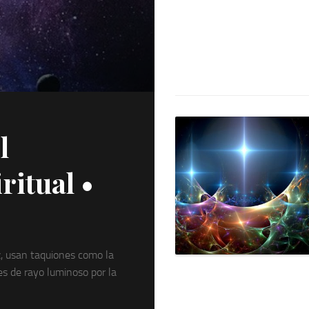
los
Peque
l
itual •
, usan taquiones como la
es de rayo luminoso por la