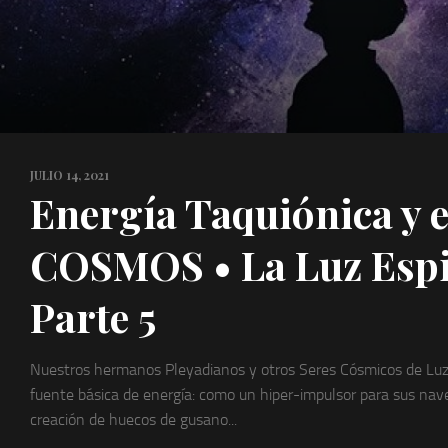
JULIO 14, 2021
Energía Taquiónica y e
COSMOS • La Luz Espir
Parte 5
Nuestros hermanos Pleyadianos y otros Seres Cósmicos de Luz
fuente básica de energía: como un hiper-impulsor para sus nav
creación de huecos de gusano...