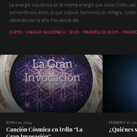
La energía taquiónica es la misma energía que Jesús Cristo usó
extraordinario éxito, lo que todavía llamamos un milagro. Crist
vibrando con la alta frecuencia del...
EGIPTO
/
ENERGÍA TAQUIÓNICA
/
JESÚS
/
PIRÁMIDE DE KEOPS
/
PIRÁMI
JUNIO 19, 2024
FEBRERO 17, 20
Canción Cósmica en Irdin “La
¿Quiénes s
Gran Invocación”