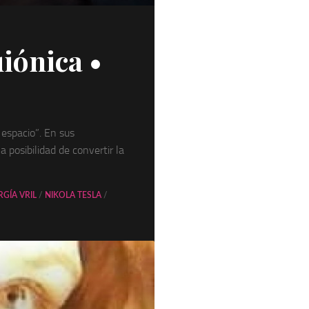
uiónica •
 espacio”. En sus
 posibilidad de convertir la
RGÍA VRIL
/
NIKOLA TESLA
/