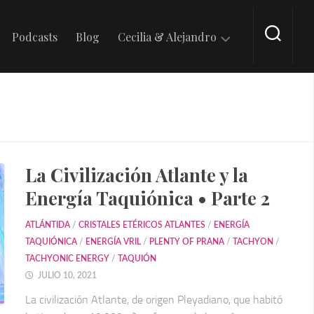
Podcasts
Blog
Cecilia & Alejandro
En
Tik
Tok
En
Intagram
La Civilización Atlante y la
Energía Taquiónica • Parte 2
ATLÁNTIDA
/
CRISTALES ETÉRICOS ATLANTES
/
ENERGÍA
TAQUIÓNICA
/
ENERGÍA VRIL
/
PLENTY OF PRANA
/
TACHYON
/
TACHYONIC ENERGY
/
TAQUIÓN
JULIO 10, 2021
La civilización Atlante, de origen Pleyadiano, que habitó