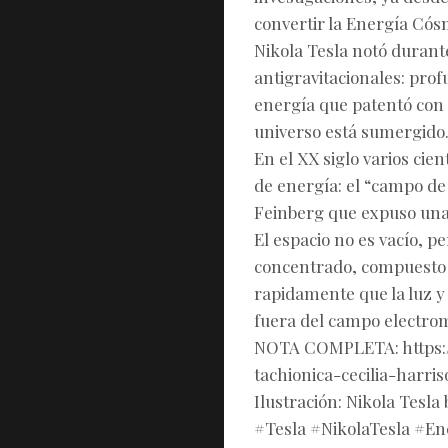
convertir la Energía Cósm
Nikola Tesla notó durant
antigravitacionales: pro
energía que patentó con
universo está sumergido
En el XX siglo varios cie
de energía: el “campo de 
Feinberg que expuso una 
El espacio no es vacío,
concentrado, compuesto 
rapidamente que la luz y
fuera del campo electroma
NOTA COMPLETA: https:/
tachionica-cecilia-harri
Ilustración: Nikola Tesla 
#Tesla #NikolaTesla #En