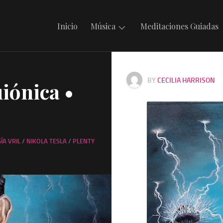
Inicio
Música
Meditaciones Guiadas
Mantras
en
BY
CECILIA HARRISON
uiónica •
Irdin
Música
Celta
Música
ÍA VRIL
/
NIKOLA TESLA
/
PLENTY
Folklórica
Argentina
Música
Internacional
Musicando
con