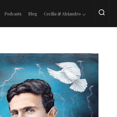
Podcasts
Blog
Cecilia & Alejandro
En
Tik
Tok
En
Intagram