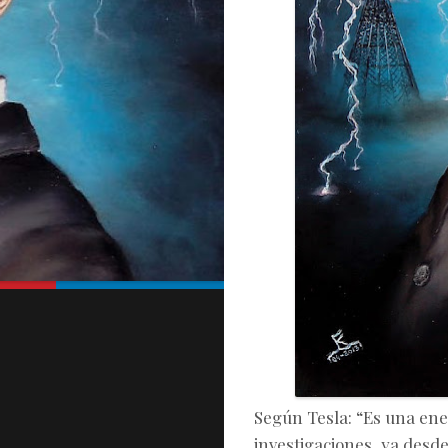
los
Peque
Según Tesla: “Es una ener
investigaciones, ya desde 