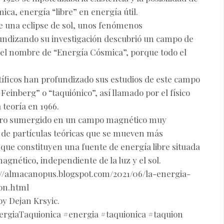
ica, energía “libre” en energía útil.
e una eclipse de sol, unos fenómenos
fundizando su investigación descubrió un campo de
 el nombre de “Energía Cósmica”, porque todo el
.
ntíficos han profundizado sus estudios de este campo
Feinberg” o “taquiónico”, así llamado por el físico
teoría en 1966.
 pero sumergido en un campo magnético muy
de partículas teóricas que se mueven más
 que constituyen una fuente de energía libre situada
gnético, independiente de la luz y el sol.
/almacanopus.blogspot.com/2021/06/la-energia-
son.html
by Dejan Krsyic.
ergiaTaquionica #energia #taquionica #taquion