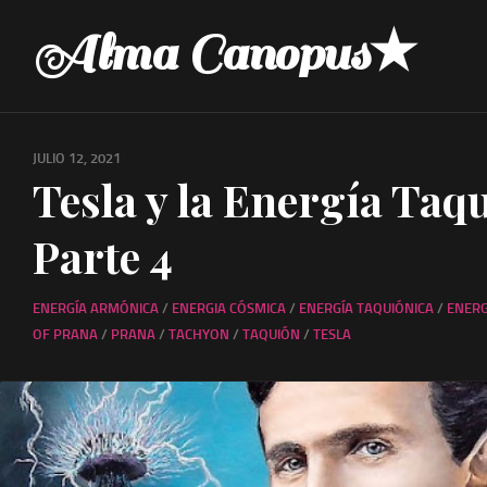
Skip
Alma Canopus★
to
content
JULIO 12, 2021
Tesla y la Energía Taq
Parte 4
ENERGÍA ARMÓNICA
/
ENERGIA CÓSMICA
/
ENERGÍA TAQUIÓNICA
/
ENERG
OF PRANA
/
PRANA
/
TACHYON
/
TAQUIÓN
/
TESLA